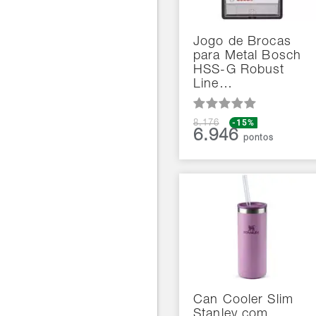
Jogo de Brocas
para Metal Bosch
HSS-G Robust
Line…
-15%
8.176
6.946
pontos
Can Cooler Slim
Stanley com