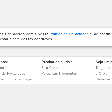
soais de acordo com a nossa
Política de Privacidade
e, ao contin
 estar ciente dessas condições.
cional
Precisa de ajuda?
Seja um p
 de Uso
Fale Conosco
Traga seu
as de Privacidade
Perguntas Frequentes
a Orbia
mento Impulso Bayer
Cadastre 
e Devoluções
Acessar a 
mento dos Grupos
res
e Consulta a
s e