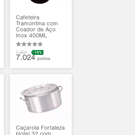
Cafeteira
Tramontina com
Coador de Aço
Inox 400ML
-10%
7.804
7.024
pontos
Caçarola Fortaleza
Hotel 32 com