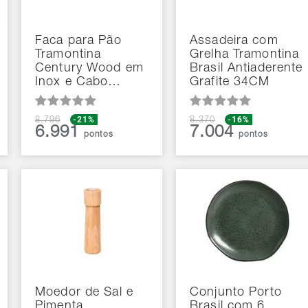
Faca para Pão
Assadeira com
Tramontina
Grelha Tramontina
Century Wood em
Brasil Antiaderente
Inox e Cabo…
Grafite 34CM
-21%
-16%
8.796
8.370
6.991
7.004
pontos
pontos
Moedor de Sal e
Conjunto Porto
Pimenta
Brasil com 6