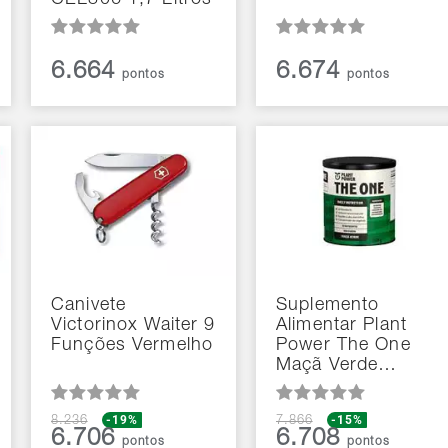
CEL306 1,7 Litros
6.664
6.674
pontos
pontos
Canivete
Suplemento
Victorinox Waiter 9
Alimentar Plant
Funções Vermelho
Power The One
Maçã Verde…
-19%
-15%
8.236
7.866
6.706
6.708
pontos
pontos