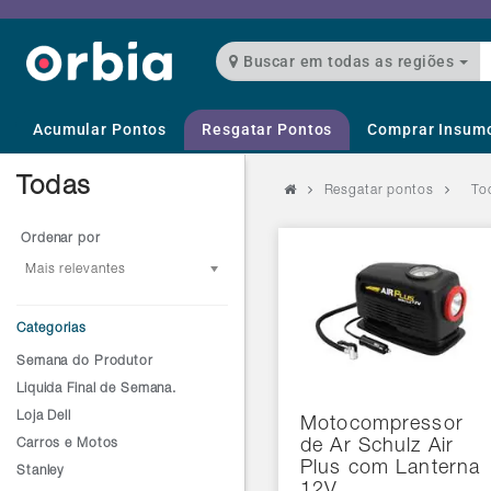
Buscar em todas as regiões
Acumular Pontos
Resgatar Pontos
Comprar Insum
Todas
Resgatar pontos
To
Ordenar por
Mais relevantes
Categorias
Semana do Produtor
Liquida Final de Semana.
Loja Dell
Motocompressor
Carros e Motos
de Ar Schulz Air
Plus com Lanterna
Stanley