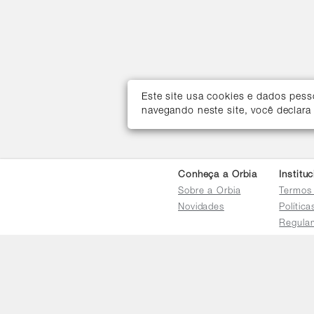
Este site usa cookies e dados pes
navegando neste site, você declara
Conheça a Orbia
Institu
Sobre a Orbia
Termos
Novidades
Polític
Regula
Trocas 
Regula
Familia
Termo d
Bureau