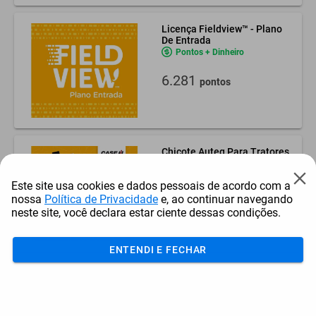
Licença Fieldview™ - Plano
De Entrada
Pontos + Dinheiro
6.281
pontos
Chicote Auteq Para Tratores
Case Ih E New Holland -
Fieldview™
Pontos + Dinheiro
Este site usa cookies e dados pessoais de acordo com a
nossa
Política de Privacidade
e, ao continuar navegando
-23%
33.903 pontos
neste site, você declara estar ciente dessas condições.
26.129
pontos
ENTENDI E FECHAR
Chicote Cabine Iso Pro1200
Com Conector Amp 9P -
Fieldview™
Pontos + Dinheiro