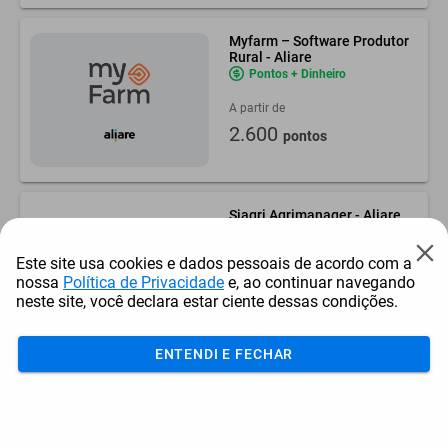
Myfarm – Software Produtor
Rural - Aliare
Pontos + Dinheiro
A partir de
2.600
pontos
Siagri Agrimanager - Aliare
Pontos + Dinheiro
Este site usa cookies e dados pessoais de acordo com a
nossa
Política de Privacidade
e, ao continuar navegando
A partir de
neste site, você declara estar ciente dessas condições.
2.600
pontos
ENTENDI E FECHAR
Planejamento Tributário -
Safras & Cifras
Pontos + Dinheiro