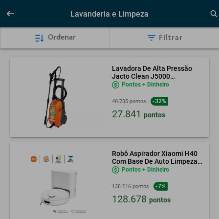
Lavanderia e Limpeza
Ordenar
Filtrar
Lavadora De Alta Pressão
Jacto Clean J5000
Residencial 1300W
Pontos + Dinheiro
-32%
40.735 pontos
27.841
pontos
Robô Aspirador Xiaomi H40
Com Base De Auto Limpeza
127V
Pontos + Dinheiro
-7%
138.216 pontos
128.678
pontos