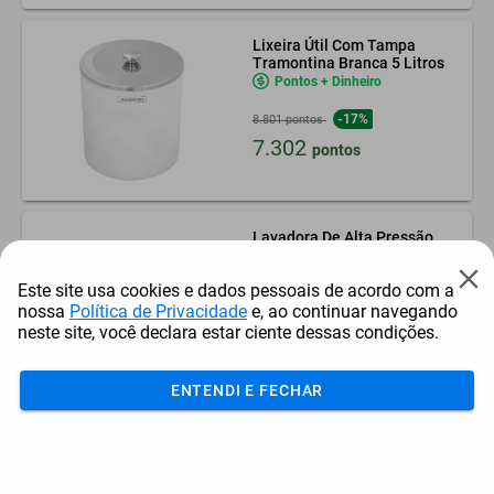
Lixeira Útil Com Tampa
Tramontina Branca 5 Litros
Pontos + Dinheiro
-17%
8.801 pontos
7.302
pontos
Lavadora De Alta Pressão
Jacto Clean J7400 Stop Total
220V
Pontos + Dinheiro
Este site usa cookies e dados pessoais de acordo com a
nossa
Política de Privacidade
e, ao continuar navegando
167.937
pontos
neste site, você declara estar ciente dessas condições.
ENTENDI E FECHAR
Lavadora De Alta Pressão
Vonder Lav 1600 1.600
Lbf/pol²
Pontos + Dinheiro