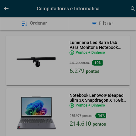
Computadores e Informática
Ordenar
Filtrar
Luminária Led Barra Usb
Para Monitor E Notebook
Gadnic
Pontos + Dinheiro
-10%
7.012 pontos
6.279
pontos
Notebook Lenovo® Ideapad
Slim 3X Snapdragon X 16Gb
1Tb Ssd Tela De 153
Pontos + Dinheiro
-16%
255.976 pontos
214.610
pontos