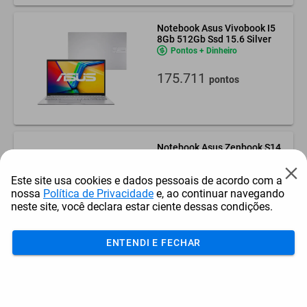
Notebook Asus Vivobook I5
8Gb 512Gb Ssd 15.6 Silver
Pontos + Dinheiro
175.711
pontos
Notebook Asus Zenbook S14
Intel 7 355 16Gb 512Gb Ssd
W11 14"Oled
Pontos + Dinheiro
Este site usa cookies e dados pessoais de acordo com a
nossa
Política de Privacidade
e, ao continuar navegando
639.369
pontos
neste site, você declara estar ciente dessas condições.
ENTENDI E FECHAR
Luminária Led Gadnic Usb
Barra Para Notebook E
Monitor
Pontos + Dinheiro