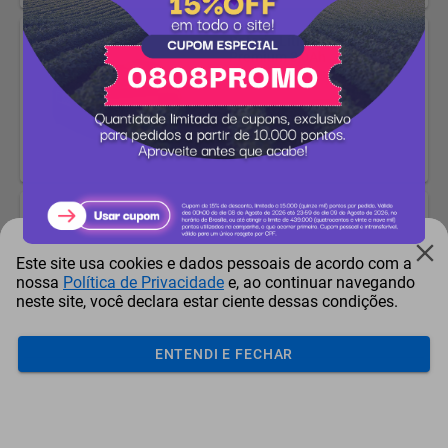
Bateria Lítion Dewalt Max
Premium 3,0Ah
Pontos + Dinheiro
-2%
27.633 pontos
27.080
pontos
Bateria Dewalt 20V-60v
Flexvolt Li-Ion 9.0Ah Dcb609-
B3
Pontos + Dinheiro
Este site usa cookies e dados pessoais de acordo com a
nossa
Política de Privacidade
e, ao continuar navegando
64.719
pontos
neste site, você declara estar ciente dessas condições.
ENTENDI E FECHAR
Aspirador De Pó Automotivo
Portátil Schulz Air Plus 60W
12V Preto
Pontos + Dinheiro