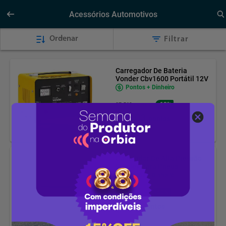
Acessórios Automotivos
Ordenar
Filtrar
Carregador De Bateria
Vonder Cbv1600 Portátil 12V
Pontos + Dinheiro
-13%
27.569 pontos
24.103
pontos
Calibrador De Alta Pressão
Stanley Para Pneus
Pontos + Dinheiro
-60%
6.482 pontos
2.570
pontos