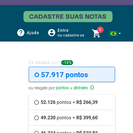
0
Entre
Ajuda
ou cadastre-se
-12%
De
65.815
por:
57.917 
pontos
ou resgate por
pontos + dinheiro
52.126 
pontos +
 R$ 266,39
49.230 
pontos +
 R$ 399,60