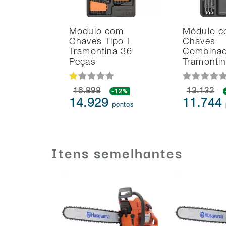
Modulo com
Módulo 
Chaves Tipo L
Chaves
Tramontina 36
Combina
Peças
Tramonti
16.898
-12%
13.132
14.929
11.744
pontos
Itens semelhantes