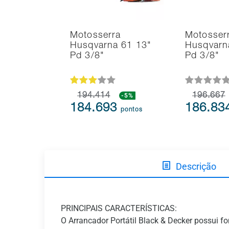
Motosserra
Motosser
Husqvarna 61 13"
Husqvarn
Pd 3/8"
Pd 3/8"
194.414
-5%
196.667
184.693
186.83
pontos
Descrição
PRINCIPAIS CARACTERÍSTICAS:
O Arrancador Portátil Black & Decker possui fon