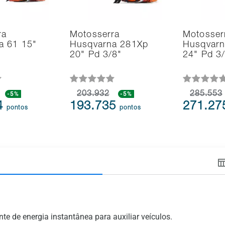
ra
Motosserra
Motosser
a 61 15"
Husqvarna 281Xp
Husqvarn
20" Pd 3/8"
24" Pd 3
-5%
203.932
-5%
285.553
4
193.735
271.2
pontos
pontos
te de energia instantânea para auxiliar veículos.