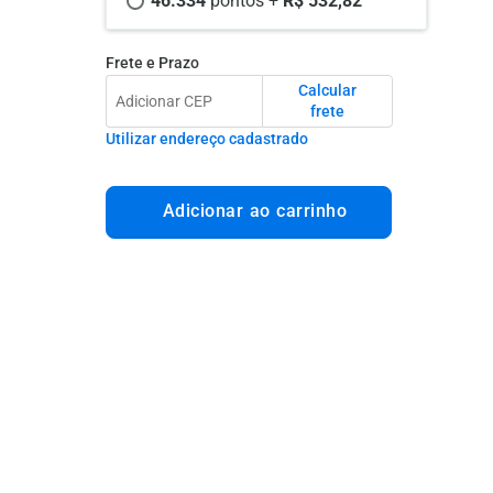
46.334 
pontos +
 R$ 532,82
Frete e Prazo
Calcular
frete
Utilizar endereço cadastrado
Adicionar ao carrinho