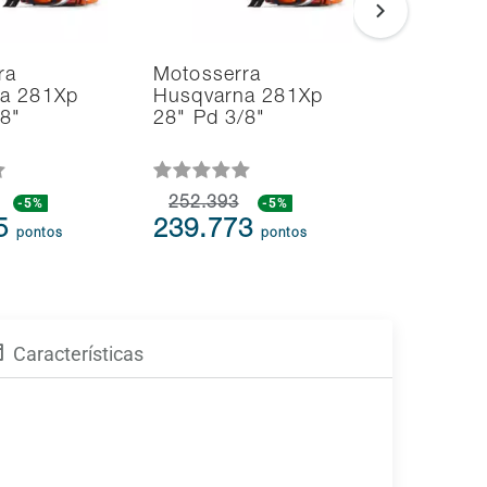
ra
Motosserra
Soprador
a 281Xp
Husqvarna 281Xp
Aspirado
/8"
28" Pd 3/8"
Folhas H
125BVx 
-5%
252.393
-5%
109.613
75
239.773
104.1
pontos
pontos
Características