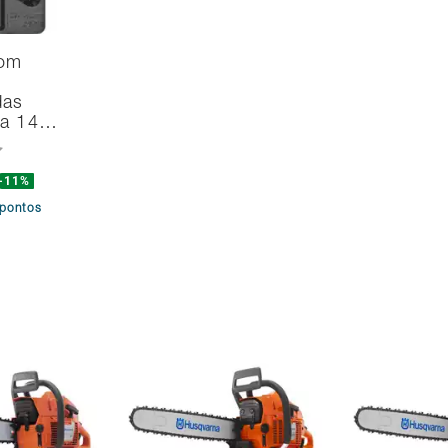
com
das
na 14…
-11%
pontos