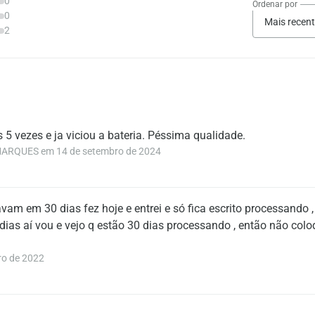
0
Ordenar por
0
Mais recen
2
 5 vezes e ja viciou a bateria. Péssima qualidade.
QUES em 14 de setembro de 2024
m em 30 dias fez hoje e entrei e só fica escrito processando ,
as aí vou e vejo q estão 30 dias processando , então não colo
ro de 2022