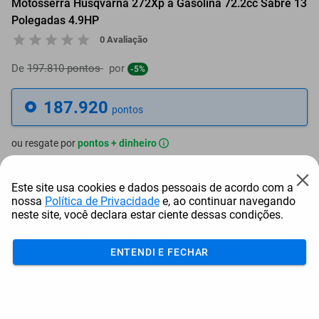
Motosserra Husqvarna 272Xp a Gasolina 72.2cc Sabre 13
Polegadas 4.9HP
0 Avaliação
De
197.810 pontos
por
-5%
187.920
pontos
ou resgate por
pontos + dinheiro
169.128
+ R$ 864,43
pontos
Este site usa cookies e dados pessoais de acordo com a
nossa
Política de Privacidade
e, ao continuar navegando
159.732
+ R$ 1.296,65
pontos
neste site, você declara estar ciente dessas condições.
150.336
+ R$ 1.728,86
pontos
ENTENDI E FECHAR
Frete e Prazo
Calcular frete