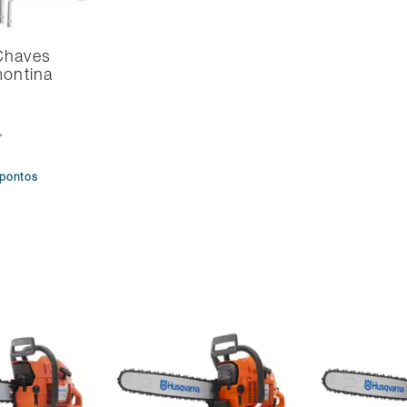
Chaves
montina
pontos