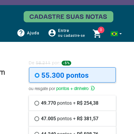
0
Entre
Ajuda
ou cadastre-se
-5%
De
58.211
por:
om
55.300 
pontos
ou resgate por
pontos + dinheiro
49.770 
pontos +
 R$ 254,38
47.005 
pontos +
 R$ 381,57