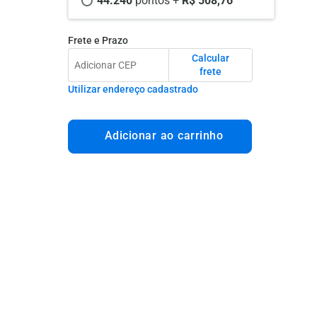
44.240 
pontos +
 R$ 508,76
Frete e Prazo
Calcular
frete
Utilizar endereço cadastrado
Adicionar ao carrinho