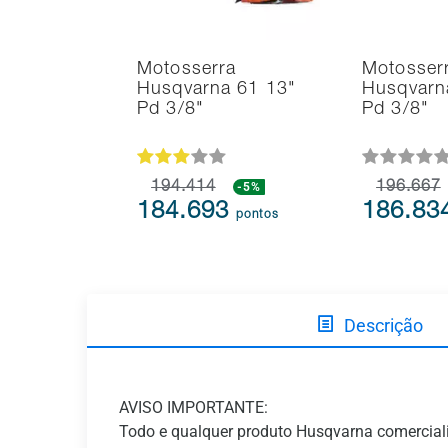
Motosserra
Motosser
Husqvarna 61 13"
Husqvarn
Pd 3/8"
Pd 3/8"
194.414
-5%
196.667
184.693
186.83
pontos
Descrição
AVISO IMPORTANTE:
Todo e qualquer produto Husqvarna comerciali