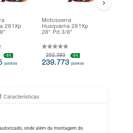
ra
Motosserra
Soprador
a 281Xp
Husqvarna 281Xp
Aspirado
/8"
28" Pd 3/8"
Folhas H
125BVx 
-5%
252.393
-5%
109.613
75
239.773
104.1
pontos
pontos
Características
r autorizado, onde além da montagem do