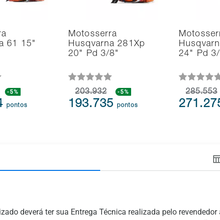
ra
Motosserra
Motosser
a 61 15"
Husqvarna 281Xp
Husqvarn
20" Pd 3/8"
24" Pd 3
-5%
203.932
-5%
285.553
4
193.735
271.2
pontos
pontos
zado deverá ter sua Entrega Técnica realizada pelo revendedo