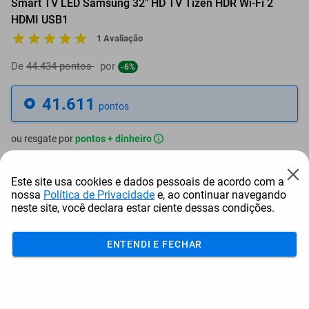
Smart TV LED Samsung 32" HD TV Tizen HDR Wi-Fi 2
HDMI USB1
1 Avaliação
De
44.434 pontos
por
-6%
41.611
pontos
ou resgate por
pontos + dinheiro
37.450
+ R$ 191,41
pontos
Este site usa cookies e dados pessoais de acordo com a
nossa
Política de Privacidade
e, ao continuar navegando
35.370
+ R$ 287,09
pontos
neste site, você declara estar ciente dessas condições.
33.289
+ R$ 382,81
pontos
ENTENDI E FECHAR
Frete e Prazo
Calcular frete