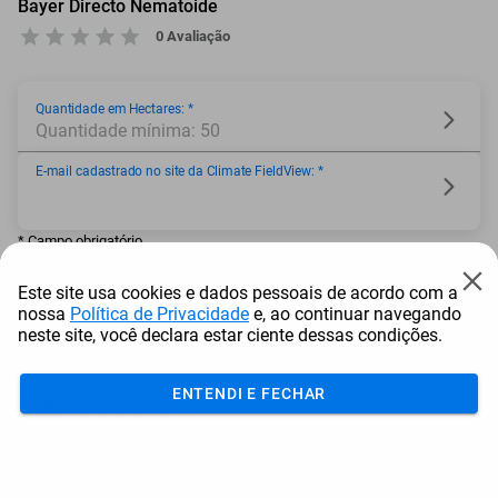
Bayer Directo Nematoide
0 Avaliação
Quantidade em Hectares: *
Quantidade mínima: 50
E-mail cadastrado no site da Climate FieldView: *
* Campo obrigatório
Este site usa cookies e dados pessoais de acordo com a
nossa
Política de Privacidade
e, ao continuar navegando
neste site, você declara estar ciente dessas condições.
Adicionar ao carrinho
ENTENDI E FECHAR
Mais Resgatados