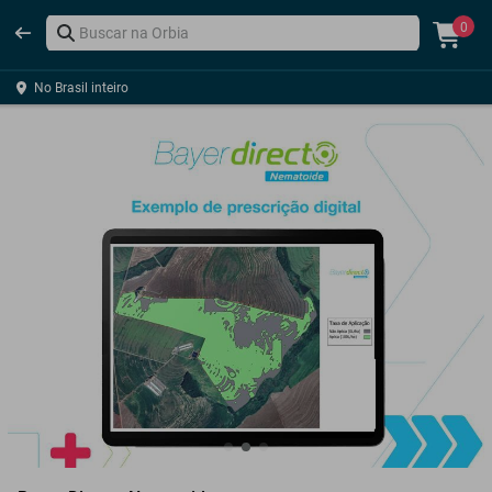
0
No Brasil inteiro