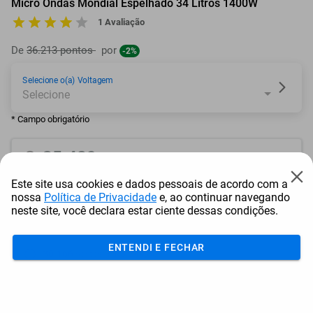
Micro Ondas Mondial Espelhado 34 Litros 1400W
1 Avaliação
De
36.213 pontos
por
-2%
Selecione o(a) Voltagem
* Campo obrigatório
35.489
pontos
Este site usa cookies e dados pessoais de acordo com a
ou resgate por
pontos + dinheiro
nossa
Política de Privacidade
e, ao continuar navegando
neste site, você declara estar ciente dessas condições.
31.941
+ R$ 163,21
pontos
ENTENDI E FECHAR
30.166
+ R$ 244,86
pontos
28.392
+ R$ 326,46
pontos