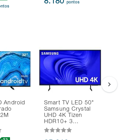
8.180
95.91
pontos
ontos
D Android
Smart TV LED 50"
Smart T
grado
Samsung Crystal
55" 4K T
062M
UHD 4K Tizen
55C450N
HDR10+ 3…
TV WiFi
-5%