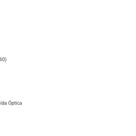
60)
aída Óptica