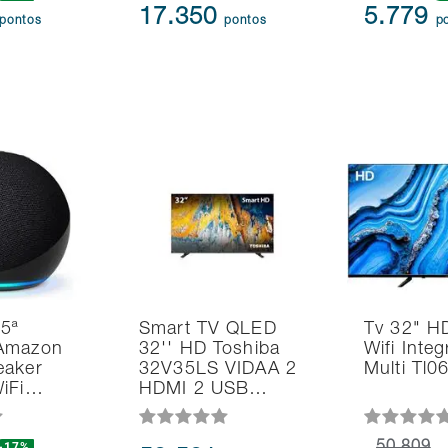
17.350
5.779
pontos
pontos
p
 5ª
Smart TV QLED
Tv 32" H
Amazon
32'' HD Toshiba
Wifi Inte
eaker
32V35LS VIDAA 2
Multi Tl
WiFi…
HDMI 2 USB…
-17%