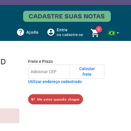
0
Entre
Ajuda
ou cadastre-se
Frete e Prazo
HD
Calcular
frete
Utilizar endereço cadastrado
Me avise quando chegar