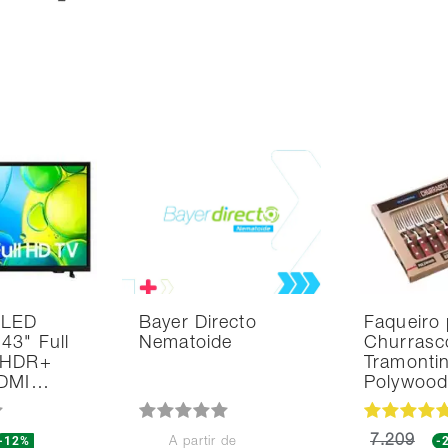
 LED
Bayer Directo
Faqueiro 
43" Full
Nematoide
Churrasc
 HDR+
Tramonti
HDMI…
Polywoo
-12%
7.209
-
A partir de