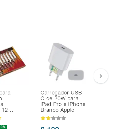
para
Carregador USB-
Smart TV
o
C de 20W para
Samsung 
na
iPad Pro e iPhone
UHD 4K T
d 12…
Branco Apple
HDR10+
20%