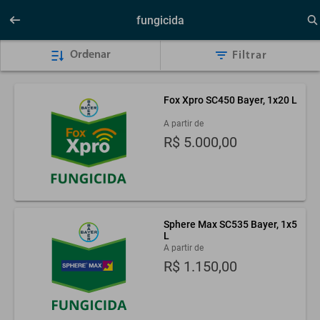
fungicida
Ordenar
Filtrar
Fox Xpro SC450 Bayer, 1x
20
L
A partir de
R$ 5.000,00
Sphere Max SC535 Bayer, 1x
5
L
A partir de
R$ 1.150,00