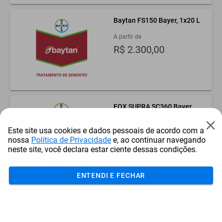
Baytan FS150 Bayer, 1x
20
L
A partir de
R$ 2.300,00
FOX SUPRA SC360 Bayer,
1x
20
L
Ver preço
Este site usa cookies e dados pessoais de acordo com a
nossa
Política de Privacidade
e, ao continuar navegando
neste site, você declara estar ciente dessas condições.
ENTENDI E FECHAR
Nativo SC300 Bayer, 1x
20
L
A partir de