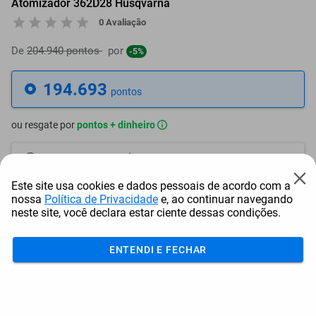
Atomizador 362D28 Husqvarna
0 Avaliação
De
204.940 pontos
por
-5%
194.693
pontos
ou resgate por
pontos + dinheiro
175.224
+ R$ 895,57
pontos
Este site usa cookies e dados pessoais de acordo com a
165.490
+ R$ 1.343,34
pontos
nossa
Política de Privacidade
e, ao continuar navegando
neste site, você declara estar ciente dessas condições.
155.755
+ R$ 1.791,15
pontos
ENTENDI E FECHAR
Frete e Prazo
Calcular frete
Utilizar endereço cadastrado