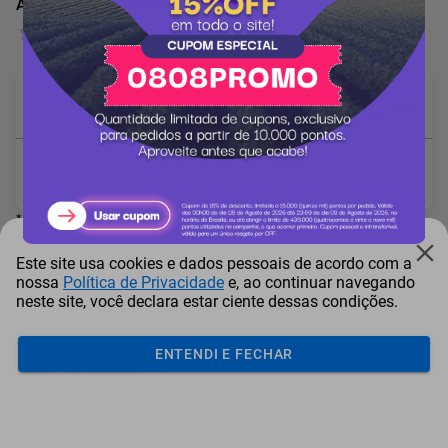
Assessoria agrícola - Pro crop
0 Avaliação
Data desejada: *
A partir de 14/08/2026
Local: *
* Campo obrigatório
Este site usa cookies e dados pessoais de acordo com a
nossa
Política de Privacidade
e, ao continuar navegando
neste site, você declara estar ciente dessas condições.
Adicionar ao carrinho
ENTENDI E FECHAR
Mais Resgatados