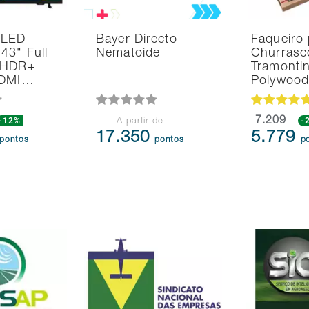
 LED
Bayer Directo
Faqueiro 
43" Full
Nematoide
Churrasc
 HDR+
Tramonti
HDMI…
Polywoo
-12%
7.209
-
A partir de
17.350
5.779
pontos
pontos
p