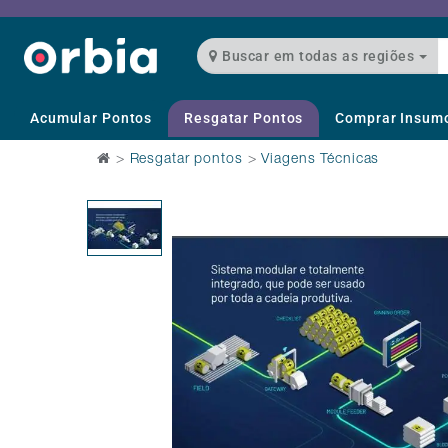
Buscar em todas as regiões
Acumular Pontos
Resgatar Pontos
Comprar Insum
>
Resgatar pontos
>
Viagens Técnicas