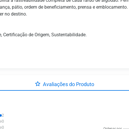
ibilita a rastreabilidade completa de cada fardo de algodão. Pe
nça, pátio, ordem de beneficiamento, prensa e emblocamento. T
er no destino.
, Certificação de Origem, Sustentabilidade.
Avaliações do Produto
2
0
0
Ordenar por