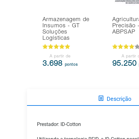
Armazenagem de
Agricultu
Insumos - GT
Precisão 
Soluções
ABPSAP
Logísticas
A partir de
A partir 
3.698
95.250
pontos
Descrição
Prestador: ID-Cotton