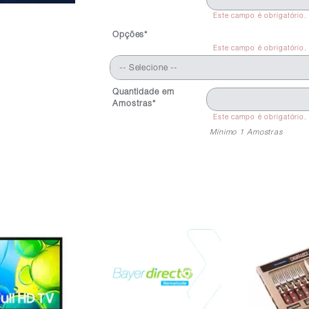
Este campo é obrigatório.
Opções*
Este campo é obrigatório.
-- Selecione --
Quantidade em
Amostras*
Este campo é obrigatório.
Mínimo 1 Amostras