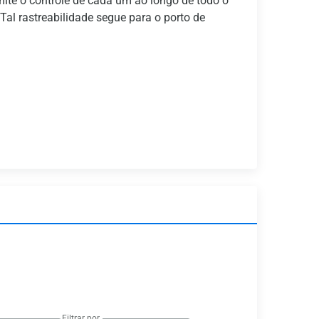
rmite o controle de cada um ao longo de todo o
al rastreabilidade segue para o porto de
Filtrar por