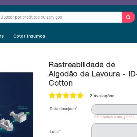
os
Cotar Insumos
Rastreabilidade de
Algodão da Lavoura - ID
Cotton
2 avaliações
Data desejada*
Este campo é obrigatório.
Local*