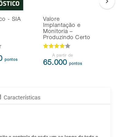
co - SIA
Valore
RH de Im
Implantação e
Monitoria –
Produzindo Certo
A partir de
00
105.3
pontos
65.000
pontos
Características