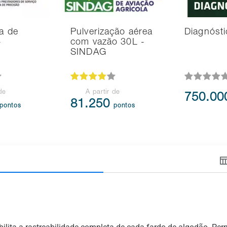
ra de
Pulverização aérea
Diagnósti
-
com vazão 30L -
SINDAG
de
A partir de
750.0
81.250
pontos
pontos