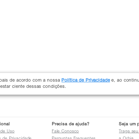
soais de acordo com a nossa
Política de Privacidade
e, ao contin
 estar ciente dessas condições.
cional
Precisa de ajuda?
Seja um p
 de Uso
Fale Conosco
Traga seu
as de Privacidade
Perguntas Frequentes
a Orbia