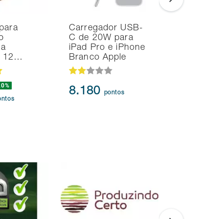
para
Carregador USB-
Noteboo
o
C de 20W para
Ultrafino
na
iPad Pro e iPhone
i7 24GB
d 12…
Branco Apple
SSD Intel
20%
239.873
8.180
pontos
217.3
ontos