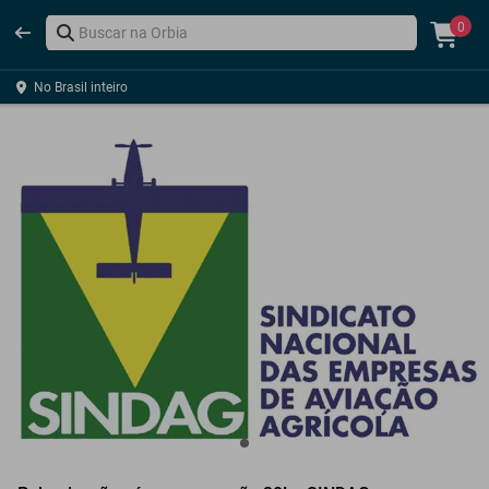
0
No Brasil inteiro