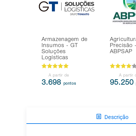
Armazenagem de
Agricultu
Insumos - GT
Precisão 
Soluções
ABPSAP
Logísticas
A partir de
A partir 
3.698
95.250
pontos
Descrição