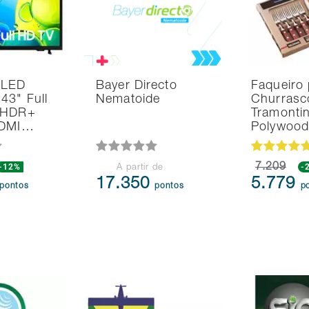
 LED
Bayer Directo
Faqueiro 
43" Full
Nematoide
Churrasc
 HDR+
Tramonti
HDMI…
Polywoo
-12%
7.209
-
A partir de
17.350
5.779
pontos
pontos
p