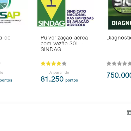
ra de
Pulverização aérea
Diagnósti
-
com vazão 30L -
SINDAG
de
A partir de
750.0
81.250
pontos
pontos