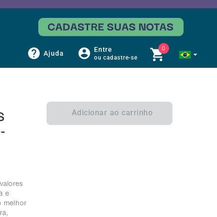
0
Entre
Ajuda
ou cadastre-se
Adicionar ao carrinho
S
-
valores
a e
o melhor
ra,