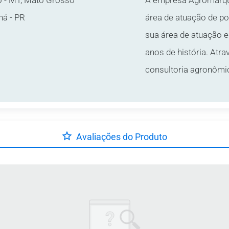
o - MT, Mato Grosso
A empresa Agromarq
ná - PR
área de atuação de p
sua área de atuação 
anos de história. Atra
consultoria agronômic
Avaliações do Produto