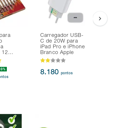
para
Carregador USB-
Smart TV
o
C de 20W para
Samsung 
na
iPad Pro e iPhone
UHD 4K T
d 12…
Branco Apple
HDR10+
20%
8.180
95.91
pontos
ontos