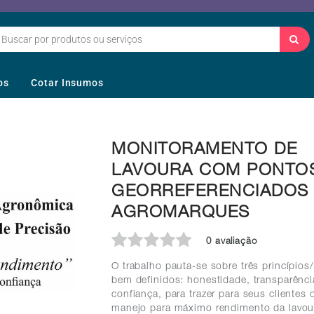
os
Cotar Insumos
MONITORAMENTO DE
LAVOURA COM PONTO
GEORREFERENCIADOS 
AGROMARQUES
0 avaliação
O trabalho pauta-se sobre três princípios/
bem definidos: honestidade, transparênci
confiança, para trazer para seus clientes 
manejo para máximo rendimento da lavou