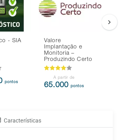
co - SIA
Valore
RH de Im
Implantação e
Monitoria –
Produzindo Certo
A partir de
00
105.3
pontos
65.000
pontos
Características