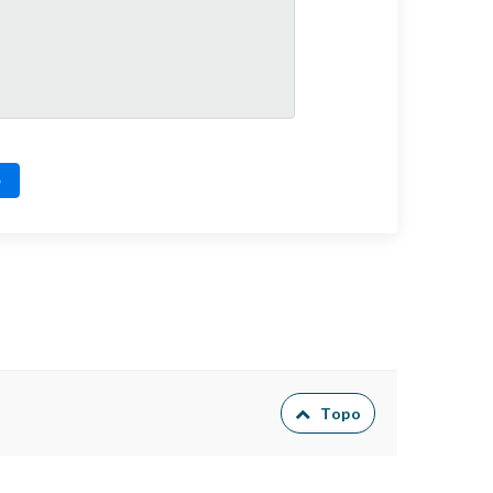
o
Topo