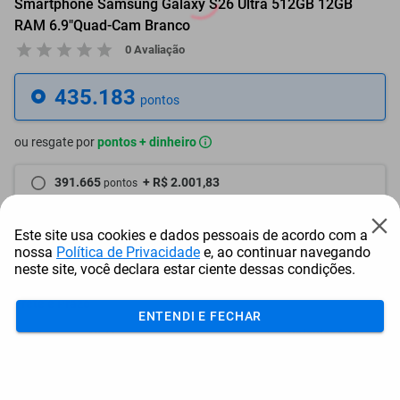
Smartphone Samsung Galaxy S26 Ultra 512GB 12GB
RAM 6.9"Quad-Cam Branco
0 Avaliação
435.183
pontos
ou resgate por
pontos + dinheiro
391.665
+ R$ 2.001,83
pontos
369.906
+ R$ 3.002,74
pontos
Este site usa cookies e dados pessoais de acordo com a
nossa
Política de Privacidade
e, ao continuar navegando
348.147
+ R$ 4.003,66
pontos
neste site, você declara estar ciente dessas condições.
Frete e Prazo
ENTENDI E FECHAR
Calcular frete
Utilizar endereço cadastrado