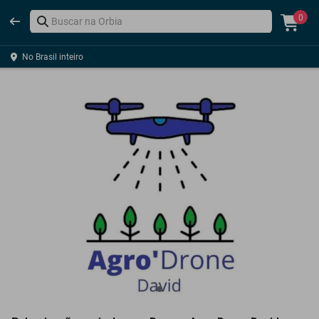
0
No Brasil inteiro