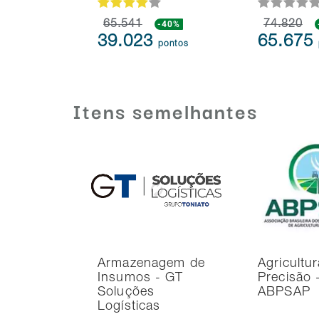
65.541
-40%
74.820
39.023
65.675
pontos
Itens semelhantes
Armazenagem de
Agricultu
Insumos - GT
Precisão 
Soluções
ABPSAP
Logísticas