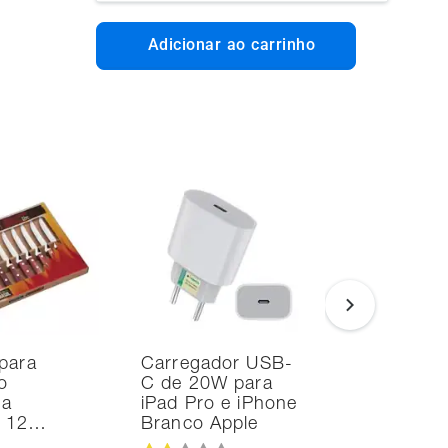
Adicionar ao carrinho
para
Carregador USB-
Noteboo
o
C de 20W para
Ultrafino
na
iPad Pro e iPhone
i7 24GB
d 12…
Branco Apple
SSD Intel