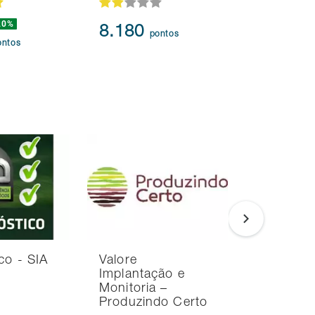
20%
239.873
8.180
pontos
217.3
ontos
co - SIA
Valore
RH de Im
Implantação e
Monitoria –
Produzindo Certo