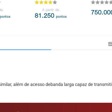
de
A partir de
750.0
81.250
pontos
pontos
imilar, além de acesso debanda larga capaz de transmitir 