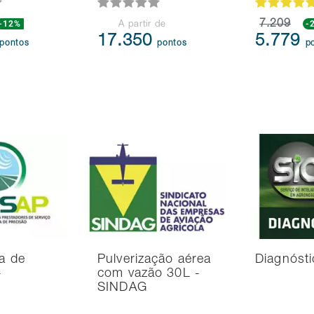
-12%
7.209
-
A partir de
17.350
5.779
pontos
pontos
p
ra de
Pulverização aérea
Diagnósti
-
com vazão 30L -
SINDAG