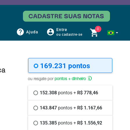
0
Entre
Ajuda
ou cadastre-se
169.231 
pontos
ca
ou resgate por
pontos + dinheiro
152.308 
pontos +
 R$ 778,46
143.847 
pontos +
 R$ 1.167,66
135.385 
pontos +
 R$ 1.556,92