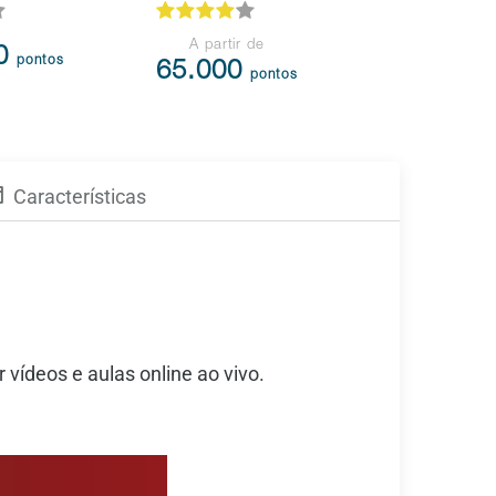
A partir de
00
105.3
pontos
65.000
pontos
Características
vídeos e aulas online ao vivo.