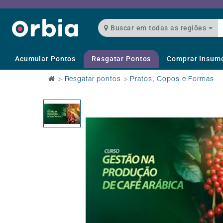
Buscar em todas as regiões
Acumular Pontos
Resgatar Pontos
Comprar Insum
>
Resgatar pontos
>
Pratos, Copos e Formas