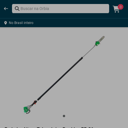
0
No Brasil inteiro