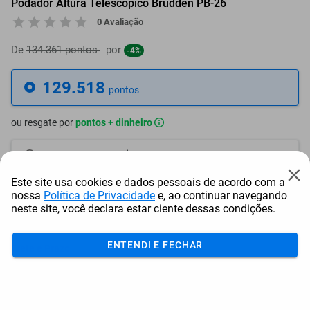
Podador Altura Telescópico Brudden PB-26
0 Avaliação
De
134.361 pontos
por
-4%
129.518
pontos
ou resgate por
pontos + dinheiro
116.567
+ R$ 595,75
pontos
Este site usa cookies e dados pessoais de acordo com a
110.091
+ R$ 893,64
pontos
nossa
Política de Privacidade
e, ao continuar navegando
neste site, você declara estar ciente dessas condições.
103.615
+ R$ 1.191,54
pontos
ENTENDI E FECHAR
Frete e Prazo
Calcular frete
Utilizar endereço cadastrado