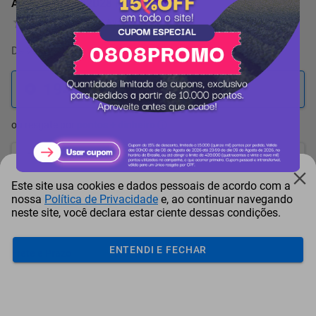
Atomizador 362D28 Husqvarna
0 Avaliação
De
204.940 pontos
por
-5%
194.693
pontos
ou resgate por
pontos + dinheiro
175.224
+ R$ 895,57
pontos
Este site usa cookies e dados pessoais de acordo com a
165.490
+ R$ 1.343,34
pontos
nossa
Política de Privacidade
e, ao continuar navegando
neste site, você declara estar ciente dessas condições.
155.755
+ R$ 1.791,15
pontos
ENTENDI E FECHAR
Frete e Prazo
Calcular frete
Utilizar endereço cadastrado