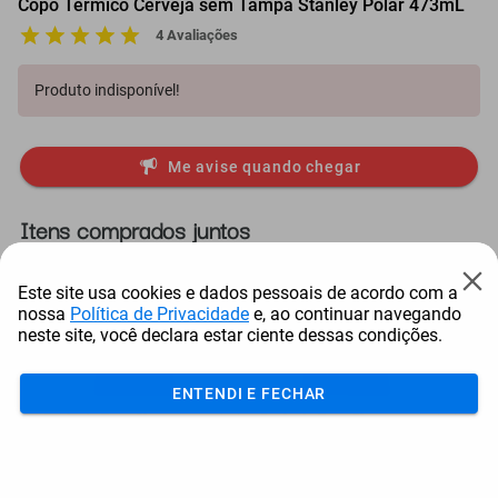
Copo Térmico Cerveja sem Tampa Stanley Polar 473mL
4 Avaliações
Produto indisponível!
Me avise quando chegar
Itens comprados juntos
Este site usa cookies e dados pessoais de acordo com a
nossa
Política de Privacidade
e, ao continuar navegando
neste site, você declara estar ciente dessas condições.
ENTENDI E FECHAR
Conjunto Para Churrasco
Conjunto Para Churrasco
Ga
Tramontina Tradi...
Tramontina Tradi...