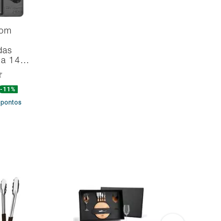
com
das
na 14…
-11%
4
pontos