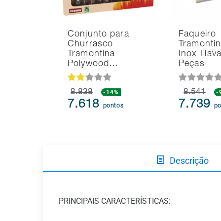
Conjunto para
Faqueiro
Churrasco
Tramonti
Tramontina
Inox Hava
Polywood…
Peças
8.838
-14%
8.541
-
7.618
7.739
pontos
po
Descrição
PRINCIPAIS CARACTERÍSTICAS: