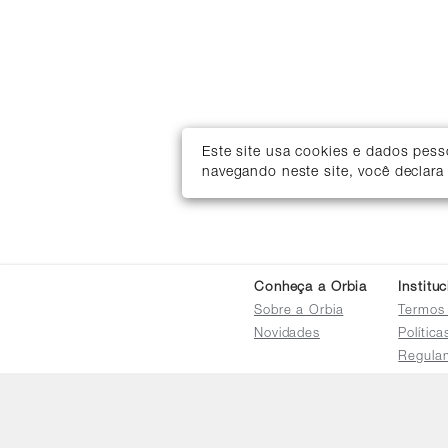
Este site usa cookies e dados pes
navegando neste site, você declara
Conheça a Orbia
Institu
Sobre a Orbia
Termos
Novidades
Polític
Regula
Trocas 
Regula
Familia