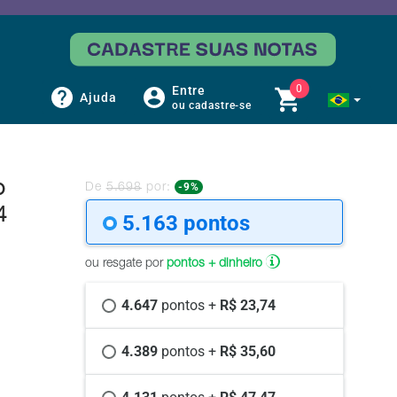
0
Entre
Ajuda
ou cadastre-se
o
-9%
De
5.698
por:
4
5.163 
pontos
ou resgate por
pontos + dinheiro
4.647 
pontos +
 R$ 23,74
4.389 
pontos +
 R$ 35,60