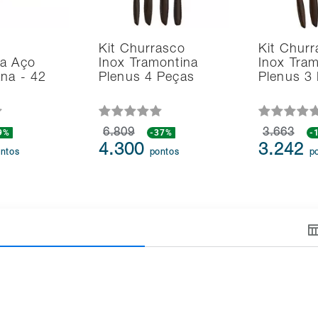
Kit Churrasco
Kit Chur
na Aço
Inox Tramontina
Inox Tram
na - 42
Plenus 4 Peças
Plenus 3
9%
6.809
-37%
3.663
-
4.300
3.242
ntos
pontos
p