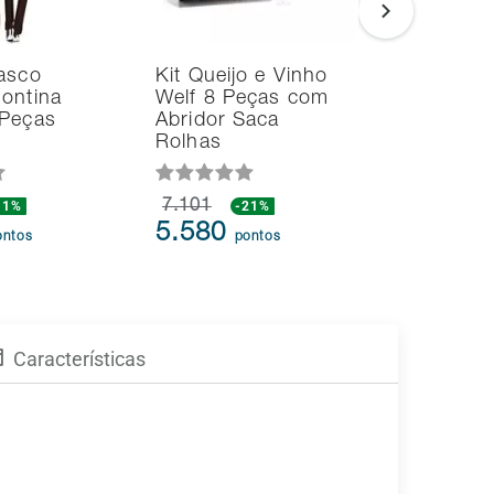
rasco
Kit Queijo e Vinho
Kit Queij
ontina
Welf 8 Peças com
Welf 3 P
 Peças
Abridor Saca
Rolhas
11%
7.101
-21%
4.186
p
5.580
ontos
pontos
Características