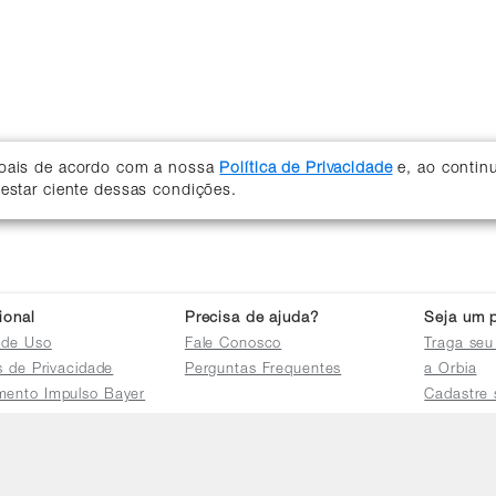
soais de acordo com a nossa
Política de Privacidade
e, ao contin
 estar ciente dessas condições.
cional
Precisa de ajuda?
Seja um p
 de Uso
Fale Conosco
Traga seu
as de Privacidade
Perguntas Frequentes
a Orbia
mento Impulso Bayer
Cadastre 
e Devoluções
Acessar a 
mento dos Grupos
res