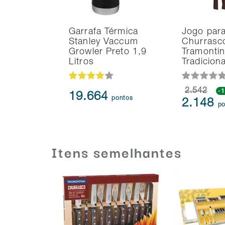
Garrafa Térmica
Jogo par
Stanley Vaccum
Churrasc
Growler Preto 1,9
Tramontin
Litros
Tradicion
2.542
-
19.664
pontos
2.148
po
Itens semelhantes