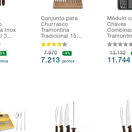
a
Conjunto para
Módulo 
o
Churrasco
Chaves
a Inox
Tramontina
Combina
al 3…
Tradicional 15…
Tramonti
15%
7.970
-9%
13.132
7.213
11.74
ntos
pontos