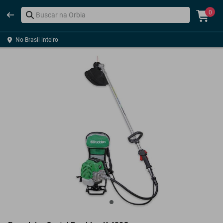
0
No Brasil inteiro