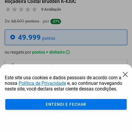
Roçadeira Costal Brudden K-430C
0 Avaliação
De
68.691 pontos
por
-27%
49.999
pontos
ou resgate por
pontos + dinheiro
45.000
+ R$ 229,95
pontos
Este site usa cookies e dados pessoais de acordo com a
42.500
+ R$ 344,95
pontos
nossa
Política de Privacidade
e, ao continuar navegando
neste site, você declara estar ciente dessas condições.
40.000
+ R$ 459,95
pontos
ENTENDI E FECHAR
Frete e Prazo
Calcular frete
Utilizar endereço cadastrado