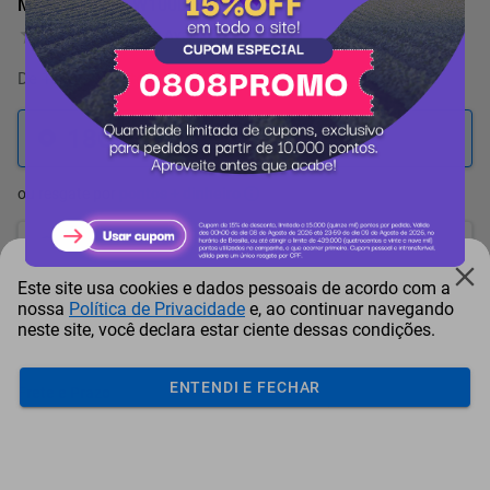
MOTOBOMBA W100D HUSQVARNA
0 Avaliação
De
189.774 pontos
por
-5%
180.285
pontos
ou resgate por
pontos + dinheiro
162.257
+ R$ 829,29
pontos
Este site usa cookies e dados pessoais de acordo com a
153.243
+ R$ 1.243,93
pontos
nossa
Política de Privacidade
e, ao continuar navegando
neste site, você declara estar ciente dessas condições.
144.228
+ R$ 1.658,62
pontos
ENTENDI E FECHAR
Frete e Prazo
Calcular frete
Utilizar endereço cadastrado