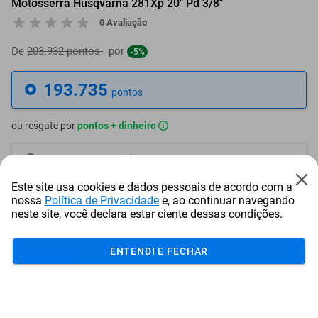
Motosserra Husqvarna 281Xp 20" Pd 3/8"
0 Avaliação
De
203.932 pontos
por
-5%
193.735
pontos
ou resgate por
pontos + dinheiro
174.362
+ R$ 891,16
pontos
Este site usa cookies e dados pessoais de acordo com a
164.675
+ R$ 1.336,76
pontos
nossa
Política de Privacidade
e, ao continuar navegando
neste site, você declara estar ciente dessas condições.
154.988
+ R$ 1.782,36
pontos
ENTENDI E FECHAR
Frete e Prazo
Calcular frete
Utilizar endereço cadastrado