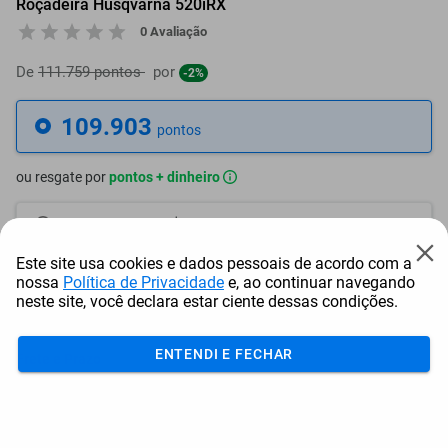
Roçadeira Husqvarna 520iRX
0 Avaliação
De
111.759 pontos
por
-2%
109.903
pontos
ou resgate por
pontos + dinheiro
98.913
+ R$ 505,54
pontos
Este site usa cookies e dados pessoais de acordo com a
93.418
+ R$ 758,31
pontos
nossa
Política de Privacidade
e, ao continuar navegando
neste site, você declara estar ciente dessas condições.
87.923
+ R$ 1.011,08
pontos
ENTENDI E FECHAR
Frete e Prazo
Calcular frete
Utilizar endereço cadastrado