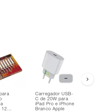
para
Carregador USB-
Noteboo
o
C de 20W para
Ultrafino
na
iPad Pro e iPhone
i7 24GB
d 12…
Branco Apple
SSD Intel