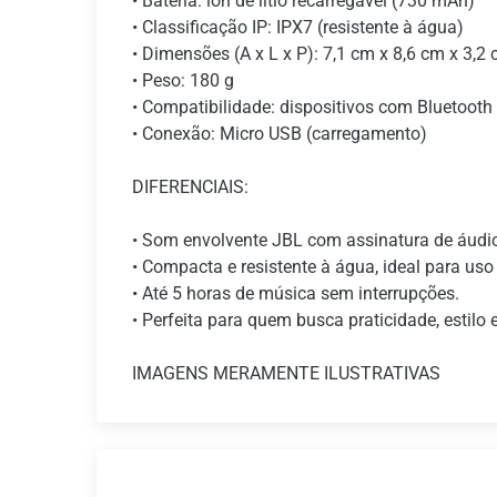
• Bateria: íon de lítio recarregável (730 mAh)
• Classificação IP: IPX7 (resistente à água)
• Dimensões (A x L x P): 7,1 cm x 8,6 cm x 3,2
• Peso: 180 g
• Compatibilidade: dispositivos com Bluetooth
• Conexão: Micro USB (carregamento)
DIFERENCIAIS:
• Som envolvente JBL com assinatura de áudio 
• Compacta e resistente à água, ideal para uso
• Até 5 horas de música sem interrupções.
• Perfeita para quem busca praticidade, estil
IMAGENS MERAMENTE ILUSTRATIVAS