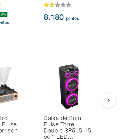
20%
239.873
8.180
pontos
217.3
ontos
tro
Caixa de Som
Caixa de
 Pulse
Pulse Torre
Bluetoot
rrison
Double SP515 15
Charge 6
pol" LED…
JBLCHA