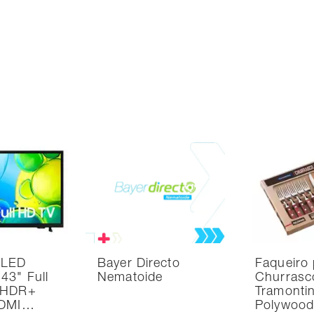
 LED
Bayer Directo
Faqueiro 
43" Full
Nematoide
Churrasc
 HDR+
Tramonti
HDMI…
Polywoo