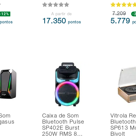
-12%
7.209
-
A partir de
17.350
5.779
pontos
pontos
p
 Som
Caixa de Som
Vitrola Re
gasus
Bluetooth Pulse
Bluetooth
SP402E Burst
SP613 Mo
250W RMS 8…
Bivolt