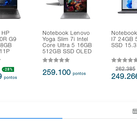
 HP
Notebook Lenovo
Notebook
0R G9
Yoga Slim 7i Intel
I7 24GB
 8GB
Core Ultra 5 16GB
SSD 15.3
11P
512GB SSD OLED
-28%
262.385
259.100
pontos
9
249.2
pontos