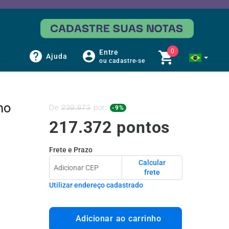
0
Entre
Ajuda
ou cadastre-se
no
-9%
De
239.873
por:
217.372
pontos
Frete e Prazo
Calcular
frete
Utilizar endereço cadastrado
Adicionar ao carrinho