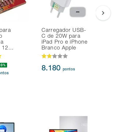
para
Carregador USB-
Noteboo
o
C de 20W para
Ultrafino
na
iPad Pro e iPhone
i7 24GB
d 12…
Branco Apple
SSD Intel
20%
239.873
8.180
pontos
217.3
ontos