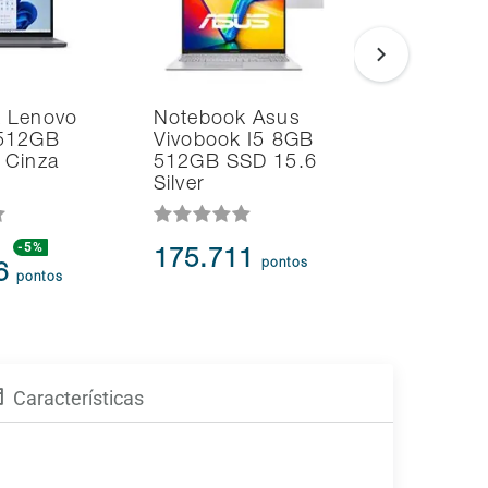
 Lenovo
Notebook Asus
Noteboo
 512GB
Vivobook I5 8GB
Vivobook
 Cinza
512GB SSD 15.6
Ryzen7 
Silver
512GB 
-5%
191.579
175.711
pontos
66
171.0
pontos
Características