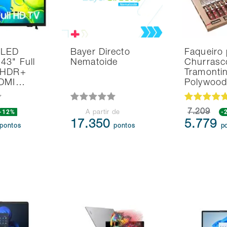
 LED
Bayer Directo
Faqueiro 
43" Full
Nematoide
Churrasc
 HDR+
Tramonti
HDMI…
Polywoo
-12%
7.209
-
A partir de
17.350
5.779
pontos
pontos
p