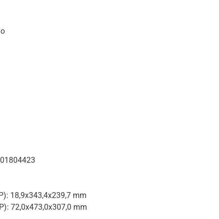
do
701804423
P): 18,9x343,4x239,7 mm
P): 72,0x473,0x307,0 mm