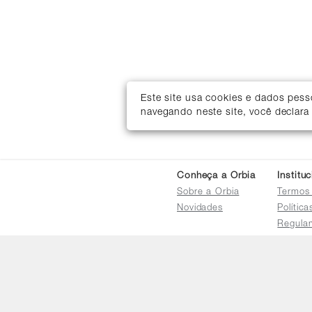
Este site usa cookies e dados pes
navegando neste site, você declara
Conheça a Orbia
Institu
Sobre a Orbia
Termos
Novidades
Polític
Regula
Trocas 
Regula
Familia
Termo d
Bureau