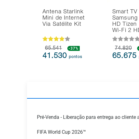
Antena Starlink
Smart TV
Mini de Internet
Samsung 
Via Satélite Kit
HD Tizen
Wi-Fi 2 
65.541
-37%
74.820
41.530
65.675
pontos
Pré-Venda - Liberação para entrega ao client
FIFA World Cup 2026™