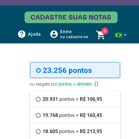
0
Entre
Ajuda
ou cadastre-se
23.256 
pontos
ou resgate por
pontos + dinheiro
20.931 
pontos +
 R$ 106,95
19.768 
pontos +
 R$ 160,45
18.605 
pontos +
 R$ 213,95