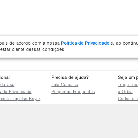
soais de acordo com a nossa
Política de Privacidade
e, ao contin
 estar ciente dessas condições.
cional
Precisa de ajuda?
Seja um p
 de Uso
Fale Conosco
Traga seu
as de Privacidade
Perguntas Frequentes
a Orbia
mento Impulso Bayer
Cadastre 
e Devoluções
Acessar a 
mento dos Grupos
res
e Consulta a
s e