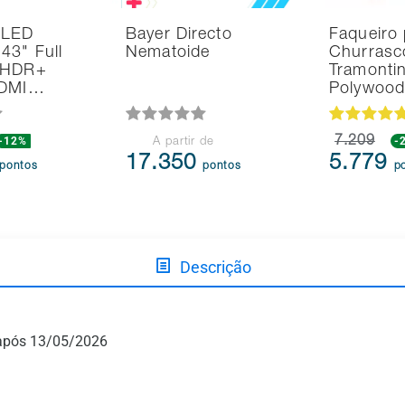
 LED
Bayer Directo
Faqueiro 
43" Full
Nematoide
Churrasc
 HDR+
Tramonti
HDMI…
Polywoo
-12%
7.209
-
A partir de
17.350
5.779
pontos
pontos
p
Descrição
e após 13/05/2026