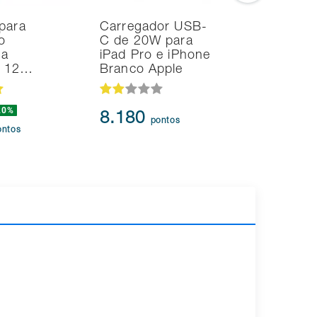
para
Carregador USB-
Smart T
o
C de 20W para
Samsung
na
iPad Pro e iPhone
TV Tizen
d 12…
Branco Apple
Fi 2 HDM
20%
44.434
8.180
pontos
41.61
ontos