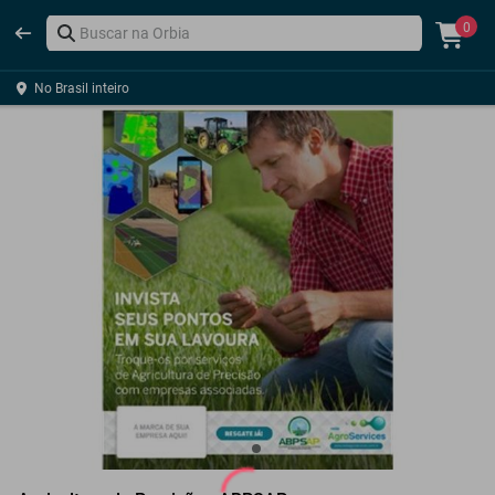
0
No Brasil inteiro