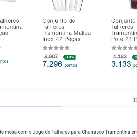
alheres
Conjunto de
Conjunto
ramontina
Talheres
Talheres
ças
Tramontina Malibu
Tramonti
Inox 42 Peças
Pote 24 
8.967
-19%
4.183
-
ntos
7.296
3.133
pontos
p
o de mesa com o Jogo de Talheres para Churrasco Tramontina 