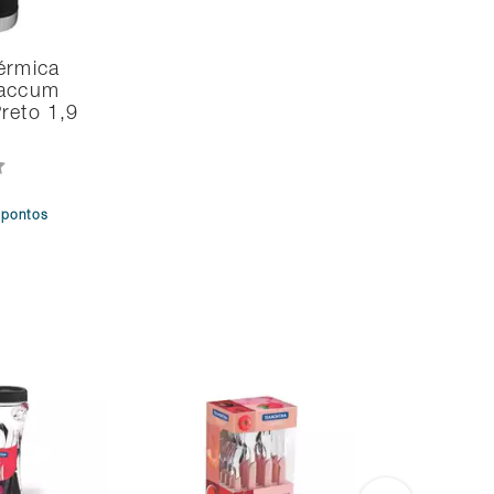
érmica
Vaccum
reto 1,9
4
pontos