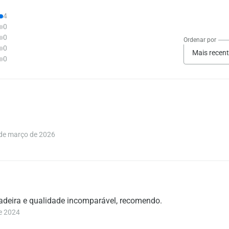
4
0
0
Ordenar por
0
Mais recen
0
e março de 2026
deira e qualidade incomparável, recomendo.
e 2024