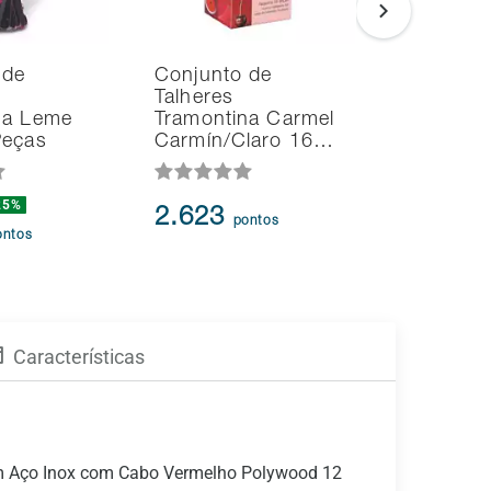
 de
Conjunto de
Conjunto
Talheres
Talheres
na Leme
Tramontina Carmel
Tramonti
Peças
Carmín/Claro 16…
Natural/
25%
2.623
5.778
pontos
p
ontos
Características
em Aço Inox com Cabo Vermelho Polywood 12