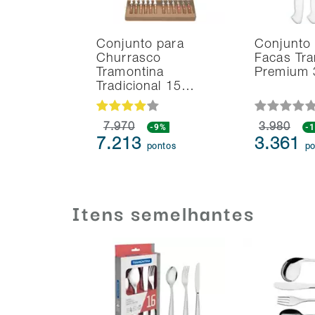
Conjunto para
Conjunto
Churrasco
Facas Tr
Tramontina
Premium 
Tradicional 15…
7.970
-9%
3.980
-
7.213
3.361
pontos
po
Itens semelhantes