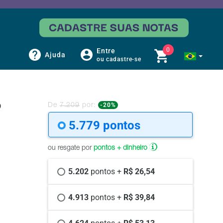
0
Entre
Ajuda
ou cadastre-se
o
-20%
De
7.209
por:
5.779 
pontos
ou resgate por
pontos + dinheiro
5.202 
pontos +
 R$ 26,54
4.913 
pontos +
 R$ 39,84