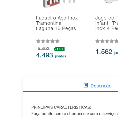
Faqueiro Aço Inox
Jogo de T
Tramontina
Infantil T
Laguna 16 Peças
Inox 4 Pe
5.493
-18%
1.562
po
4.493
pontos
Descrição
PRINCIPAIS CARACTERÍSTICAS:
Faça bonito com o churrasco e com o serviç