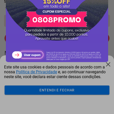
Samsung Galaxy Buds Core Preto
0 Avaliação
Produto indisponível!
Me avise quando chegar
Mais Resgatados
Este site usa cookies e dados pessoais de acordo com a
nossa
Política de Privacidade
e, ao continuar navegando
neste site, você declara estar ciente dessas condições.
ENTENDI E FECHAR
Antena Starlink Mini De
Smart Tv Led Samsung 43"
Bay
Internet Via Sat...
Full Hd Tizen H...