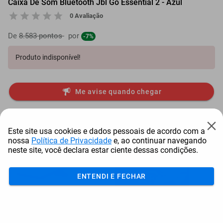
Caixa De Som Bluetooth Jbl Go Essential 2 - Azul
0 Avaliação
De
8.583 pontos
por
-7%
Produto indisponível!
Me avise quando chegar
Mais Resgatados
Este site usa cookies e dados pessoais de acordo com a
nossa
Política de Privacidade
e, ao continuar navegando
neste site, você declara estar ciente dessas condições.
ENTENDI E FECHAR
Antena Starlink Mini De
Smart Tv Led Samsung 43"
Bay
Internet Via Sat...
Full Hd Tizen H...