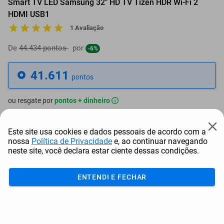
Smart TV LED Samsung 32" HD TV Tizen HDR Wi-Fi 2
HDMI USB1
1 Avaliação
De
44.434 pontos
por
-6%
41.611
pontos
ou resgate por
pontos + dinheiro
37.450
+ R$ 191,41
pontos
Este site usa cookies e dados pessoais de acordo com a
nossa
Política de Privacidade
e, ao continuar navegando
35.370
+ R$ 287,09
pontos
neste site, você declara estar ciente dessas condições.
33.289
+ R$ 382,81
pontos
ENTENDI E FECHAR
Frete e Prazo
Calcular frete