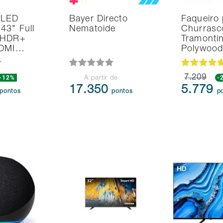
 LED
Bayer Directo
Faqueiro 
43" Full
Nematoide
Churrasc
 HDR+
Tramonti
HDMI…
Polywoo
-12%
7.209
-
A partir de
17.350
5.779
pontos
pontos
p