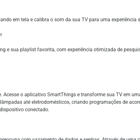
ando em tela e calibra o som da sua TV para uma experiência s
r
g e sua playlist favorita, com experiência otimizada de pesq
nte. Acesse o aplicativo SmartThings e transforme sua TV em u
 lâmpadas até eletrodomésticos, criando programações de aco
dispositivo conectado.
 preocupa com vazamento de dados e senhas. Através de uma c