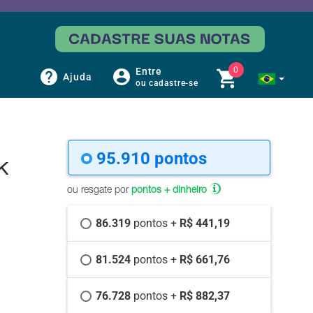
0
Entre
Ajuda
ou cadastre-se
95.910 
pontos
K
ou resgate por
pontos + dinheiro
86.319 
pontos +
 R$ 441,19
81.524 
pontos +
 R$ 661,76
76.728 
pontos +
 R$ 882,37