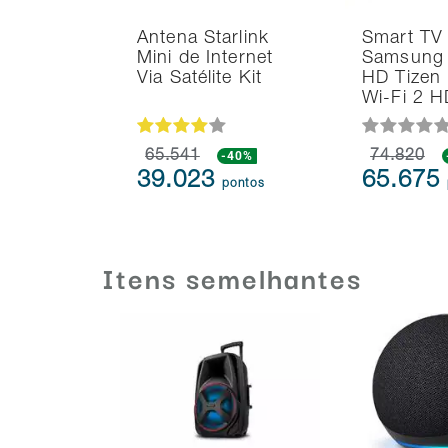
Antena Starlink
Smart TV
Mini de Internet
Samsung 
Via Satélite Kit
HD Tizen
Wi-Fi 2 
65.541
-40%
74.820
39.023
65.675
pontos
Itens semelhantes