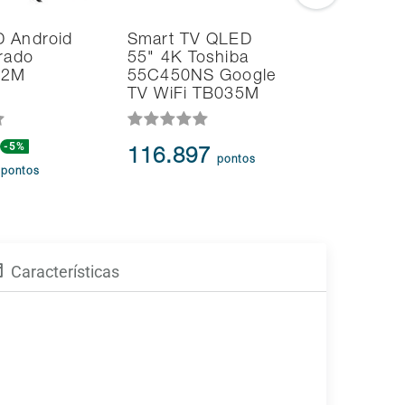
D Android
Smart TV QLED
Caixa de
grado
55" 4K Toshiba
Portátil 
062M
55C450NS Google
Roxo
TV WiFi TB035M
-5%
116.897
13.46
pontos
9
pontos
Características