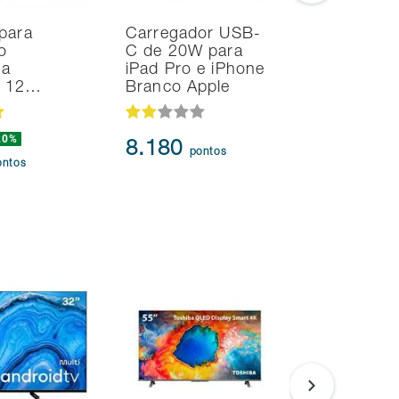
para
Carregador USB-
Smart TV
o
C de 20W para
Samsung 
na
iPad Pro e iPhone
UHD 4K T
d 12…
Branco Apple
HDR10+
20%
8.180
95.91
pontos
ontos