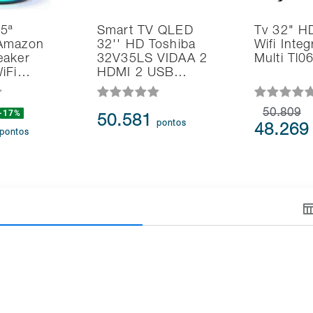
 5ª
Smart TV QLED
Tv 32" H
Amazon
32'' HD Toshiba
Wifi Inte
eaker
32V35LS VIDAA 2
Multi Tl
WiFi…
HDMI 2 USB…
-17%
50.809
50.581
pontos
48.26
pontos