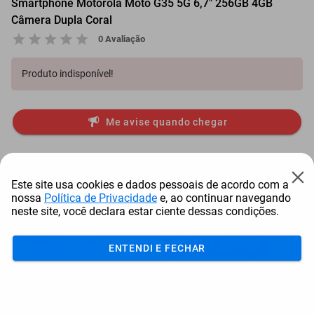
Smartphone Motorola Moto G35 5G 6,7" 256GB 4GB
Câmera Dupla Coral
0 Avaliação
Produto indisponível!
Me avise quando chegar
Mais Resgatados
Este site usa cookies e dados pessoais de acordo com a
nossa
Política de Privacidade
e, ao continuar navegando
neste site, você declara estar ciente dessas condições.
ENTENDI E FECHAR
Antena Starlink Mini De
Smart Tv Led Samsung 43"
Bay
Internet Via Sat...
Full Hd Tizen H...