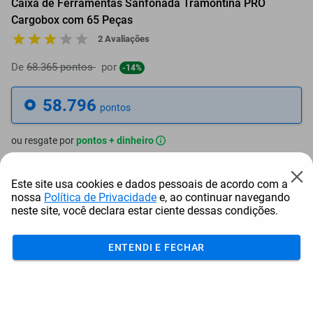
Caixa de Ferramentas Sanfonada Tramontina PRO
Cargobox com 65 Peças
2 Avaliações
De
68.365 pontos
por
-14%
58.796
pontos
ou resgate por
pontos + dinheiro
52.917
+ R$ 270,43
pontos
Este site usa cookies e dados pessoais de acordo com a
nossa
Política de Privacidade
e, ao continuar navegando
49.977
+ R$ 405,67
pontos
neste site, você declara estar ciente dessas condições.
47.037
+ R$ 540,91
pontos
ENTENDI E FECHAR
Frete e Prazo
Calcular frete