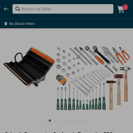
0
No Brasil inteiro