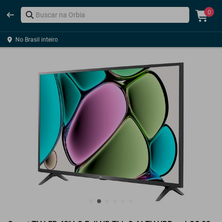
0
No Brasil inteiro