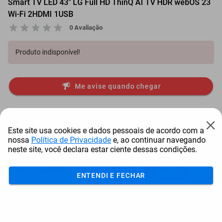
Smart TV LED 43" LG Full HD ThinQ AI TV HDR webOS 23
Wi-Fi 2HDMI 1USB
0 Avaliação
Produto indisponível!
Me avise quando chegar
Mais Resgatados
Este site usa cookies e dados pessoais de acordo com a
nossa
Política de Privacidade
e, ao continuar navegando
neste site, você declara estar ciente dessas condições.
ENTENDI E FECHAR
Antena Starlink Mini De
Smart Tv Led Samsung 43"
Bay
Internet Via Sat...
Full Hd Tizen H...