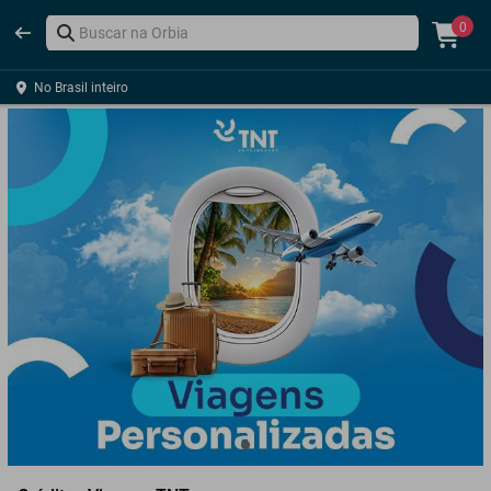
0
No Brasil inteiro