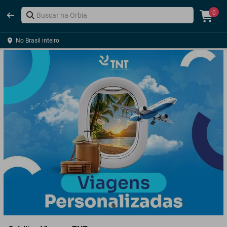
0
No Brasil inteiro