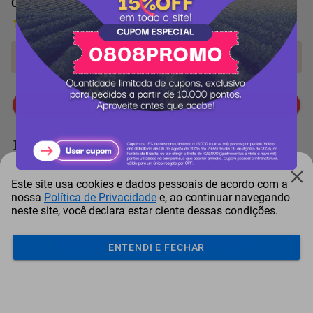
Copo Térmico Cerveja sem Tampa Stanley Polar 473mL
4 Avaliações
Produto indisponível!
Me avise quando chegar
Itens comprados juntos
Este site usa cookies e dados pessoais de acordo com a
nossa
Política de Privacidade
e, ao continuar navegando
neste site, você declara estar ciente dessas condições.
ENTENDI E FECHAR
Conjunto Para Churrasco
Conjunto Para Churrasco
Ga
Tramontina Tradi...
Tramontina Tradi...