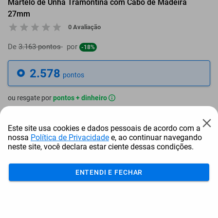
Martelo de Unha Tramontina com Cabo de Madeira
27mm
0 Avaliação
De
3.163 pontos
por
-18%
2.578
pontos
ou resgate por
pontos + dinheiro
2.321
+ R$ 11,82
pontos
Este site usa cookies e dados pessoais de acordo com a
nossa
Política de Privacidade
e, ao continuar navegando
2.192
+ R$ 17,76
pontos
neste site, você declara estar ciente dessas condições.
2.063
+ R$ 23,69
pontos
ENTENDI E FECHAR
Frete e Prazo
Calcular frete