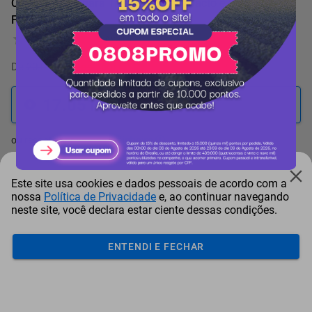
Carro Stanley para Transporte Compacto e Dobrável
FT580 70Kg
0 Avaliação
De
20.061 pontos
por
-15%
17.051
pontos
ou resgate por
pontos + dinheiro
15.346
+ R$ 78,43
pontos
Este site usa cookies e dados pessoais de acordo com a
nossa
Política de Privacidade
e, ao continuar navegando
14.494
+ R$ 117,62
pontos
neste site, você declara estar ciente dessas condições.
13.641
+ R$ 156,86
pontos
ENTENDI E FECHAR
Frete e Prazo
Calcular frete