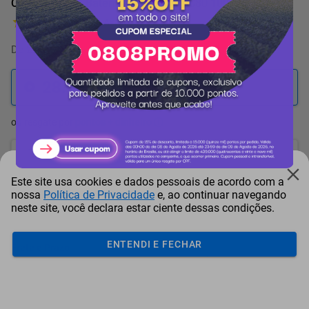
Carregador de Bateria Husqvarna QC80 100W Bivolt
1 Avaliação
De
29.614 pontos
por
-5%
28.134
pontos
ou resgate por
pontos + dinheiro
25.321
+ R$ 129,40
pontos
Este site usa cookies e dados pessoais de acordo com a
23.914
+ R$ 194,12
pontos
nossa
Política de Privacidade
e, ao continuar navegando
neste site, você declara estar ciente dessas condições.
22.508
+ R$ 258,80
pontos
ENTENDI E FECHAR
Frete e Prazo
Calcular frete
Utilizar endereço cadastrado