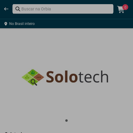
0
No Brasil inteiro