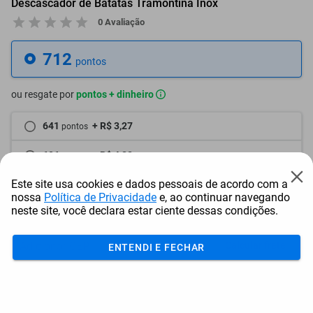
Descascador de Batatas Tramontina Inox
0 Avaliação
712
pontos
ou resgate por
pontos + dinheiro
641
+ R$ 3,27
pontos
606
+ R$ 4,88
pontos
Este site usa cookies e dados pessoais de acordo com a
570
+ R$ 6,53
pontos
nossa
Política de Privacidade
e, ao continuar navegando
neste site, você declara estar ciente dessas condições.
Frete e Prazo
Calcular frete
ENTENDI E FECHAR
Utilizar endereço cadastrado
Adicionar ao carrinho